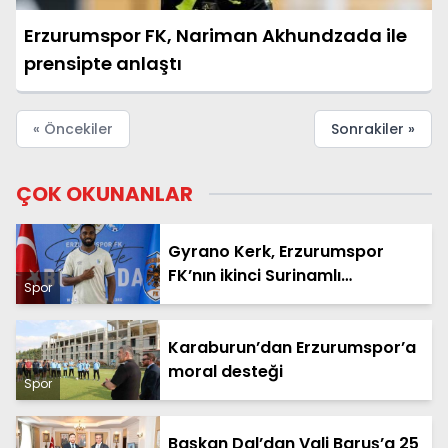
Erzurumspor FK, Nariman Akhundzada ile
prensipte anlaştı
« Öncekiler
Sonrakiler »
ÇOK OKUNANLAR
Gyrano Kerk, Erzurumspor
FK’nın ikinci Surinamlı
Spor
futbolcusu oldu
Karaburun’dan Erzurumspor’a
moral desteği
Spor
Başkan Dal’dan Vali Baruş’a 25