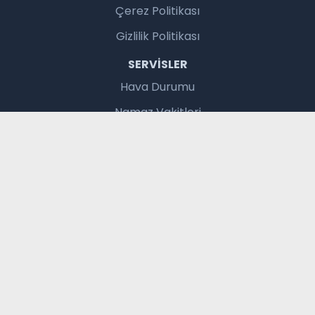
Çerez Politikası
Gizlilik Politikası
SERVISLER
Hava Durumu
Namaz Vakitleri
Nöbetçi Eczaneler
Gazete Manşetleri
Burç Yorumları
Puan Durumu & Fikstür
Vizyondaki Filmler
Şans Oyunları
Trafik Durumu