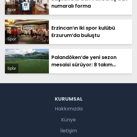
numaralı forma
Spor
Erzincan’ın iki spor kulübü
Erzurum’da buluştu
Spor
Palandöken’de yeni sezon
mesaisi sürüyor: 8 takım
Spor
Erzurum’da kamp yapıyor
KURUMSAL
Hakkımızda
Künye
İletişim