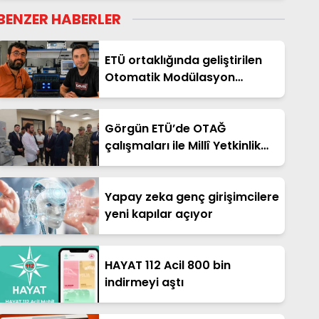
BENZER HABERLER
ETÜ ortaklığında geliştirilen
Otomatik Modülasyon
Tanıma Projesi TÜBİTAK
desteği aldı
Görgün ETÜ’de OTAĞ
çalışmaları ile Millî Yetkinlik
Hamlesi faaliyetlerini yerinde
gördü
Yapay zeka genç girişimcilere
yeni kapılar açıyor
HAYAT 112 Acil 800 bin
indirmeyi aştı