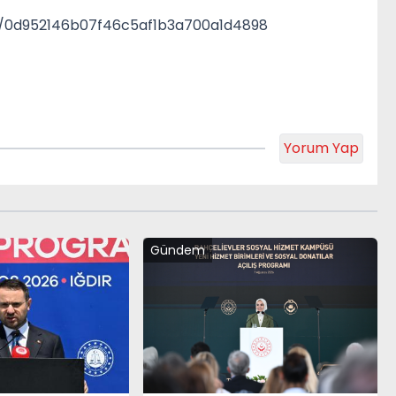
d/0d952146b07f46c5af1b3a700a1d4898
Yorum Yap
Gündem