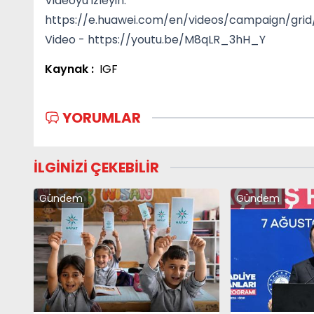
Videoyu izleyin:
https://e.huawei.com/en/videos/campaign/gri
Video - https://youtu.be/M8qLR_3hH_Y
Kaynak :
IGF
YORUMLAR
İLGİNİZİ ÇEKEBİLİR
Gündem
Gündem