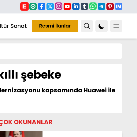
ltür Sanat
Resmi İlanlar
kıllı şebeke
modernizasyonu kapsamında Huawei ile
ÇOK OKUNANLAR