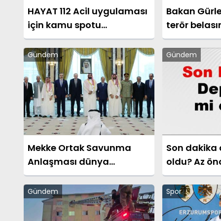
HAYAT 112 Acil uygulaması
Bakan Gürlek
için kamu spotu
terör belas
yayınlandı
arifesindeyi
Gündem
Gündem
Mekke Ortak Savunma
Son dakika
Anlaşması dünya
oldu? Az ö
basınında. "Üç bölgesel
nerede oldu
güç işbirliğini pekiştirdi"
Ankara, İzmir
Gündem
Spor
son deprem
2026