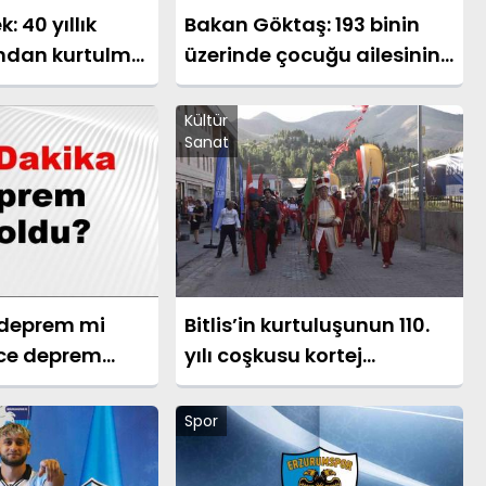
: 40 yıllık
Bakan Göktaş: 193 binin
ından kurtulma
üzerinde çocuğu ailesinin
z
yanında takip ediyoruz
Kültür
Sanat
 deprem mi
Bitlis’in kurtuluşunun 110.
nce deprem
yılı coşkusu kortej
? İstanbul,
yürüyüşüyle başladı
 ve il il AFAD
Spor
ler 08 Ağustos