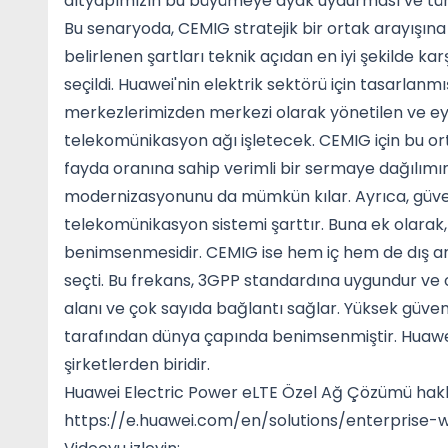
altyapımızın bu büyümeye ayak uydurması ve tüm
Bu senaryoda, CEMIG stratejik bir ortak arayışına gi
belirlenen şartları teknik açıdan en iyi şekilde ka
seçildi. Huawei'nin elektrik sektörü için tasarla
merkezlerimizden merkezi olarak yönetilen ve ey
telekomünikasyon ağı işletecek. CEMIG için bu orta
fayda oranına sahip verimli bir sermaye dağılımın
modernizasyonunu da mümkün kılar. Ayrıca, güvenl
telekomünikasyon sistemi şarttır. Buna ek olarak, 
benimsenmesidir. CEMIG ise hem iç hem de dış a
seçti. Bu frekans, 3GPP standardına uygundur ve
alanı ve çok sayıda bağlantı sağlar. Yüksek güvenili
tarafından dünya çapında benimsenmiştir. Huawei,
şirketlerden biridir.
Huawei Electric Power eLTE Özel Ağ Çözümü hakkı
https://e.huawei.com/en/solutions/enterprise-w