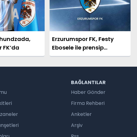
hundzada,
Erzurumspor FK, Festy
r FK’da
Ebosele ile prensip
anlaşmasına vardı
R
BAĞLANTILAR
umu
Haber Gönder
tleri
Firma Rehberi
czaneler
Anketler
nşetleri
Arşiv
ları
Rss