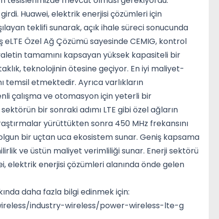
 tesislerimizde mevcut olması gerekiyordu.
rdi. Huawei, elektrik enerjisi çözümleri için
rşılayan teklifi sunarak, açık ihale süreci sonucunda
nmış eLTE Özel Ağ Çözümü sayesinde CEMIG, kontrol
aletin tamamını kapsayan yüksek kapasiteli bir
klık, teknolojinin ötesine geçiyor. En iyi maliyet-
ı temsil etmektedir. Ayrıca varlıkların
i çalışma ve otomasyon için yeterli bir
sektörün bir sonraki adımı LTE gibi özel ağların
raştırmalar yürüttükten sonra 450 MHz frekansını
 olgun bir uçtan uca ekosistem sunar. Geniş kapsama
rlik ve üstün maliyet verimliliği sunar. Enerji sektörü
 elektrik enerjisi çözümleri alanında önde gelen
nda daha fazla bilgi edinmek için:
ireless/industry-wireless/power-wireless-lte-g