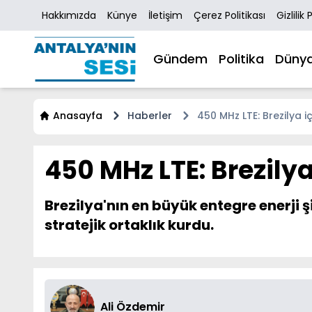
Hakkımızda
Künye
İletişim
Çerez Politikası
Gizlilik 
Gündem
Politika
Düny
Anasayfa
Haberler
450 MHz LTE: Brezilya i
450 MHz LTE: Brezilya
Brezilya'nın en büyük entegre enerji
stratejik ortaklık kurdu.
Ali Özdemir