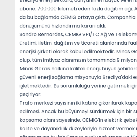
Brezilya enerji sektörü, dünyanın en büyük ve en k
abone. 700.000 kilometreden fazla dağıtım ağı. 
da bu bağlamda CEMIG ortaya çıktı. Companhia En
dönüşümünü hızlandırma kararı aldı.
Sandro Bernardes, CEMIG VPI/TC Ağ ve Telekomüni
üretimi, iletim, dağıtım ve ticareti alanlarında fa
enerjisi şirketi olarak kabul edilmektedir. Minas
olup, tüm imtiyaz alanımızın tamamında 9 milyon
Minas Gerais halkına kaliteli enerji, büyük şehirl
güvenli enerji sağlama misyonuyla Brezilya'daki e
işletmektedir. Bu sorumluluğu yerine getirmek içi
geçiriyor:
Trafo merkezi sayısının iki katına çıkarılarak ka
edilmesi. Ancak bu büyümeyi sürdürmek için bir s
kapsama alanı sayesinde, CEMIG'in elektrik şebeke
kalite ve dayanıklılık düzeyleriyle hizmet ver