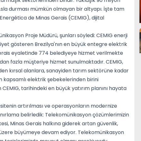
armaşık sektörlerinden biridir: Yaklaşık 90 milyon
Asla durması mümkün olmayan bir altyapı. İşte tam
ergética de Minas Gerais (CEMIG), dijital
kasyon Proje Müdürü, şunları söyledi: CEMIG enerji
aliyet gösteren Brezilya'nın en büyük entegre elektrik
 Gerais eyaletinde 774 belediyeye hizmet verilmekte
dan fazla müşteriye hizmet sunulmaktadır. CEMIG,
erden kırsal alanlara, sanayiden tarım sektörüne kadar
n kapsamlı elektrik şebekelerinden birini
n CEMIG, tarihindeki en büyük yatırım planını hayata
pasitenin artırılması ve operasyonların modernize
ınırlama belirledik: Telekomünikasyon çözümlerimizin
si, Minas Gerais halkına giderek artan güvenlik,
mek üzere büyümeye devam ediyor. Telekomünikasyon