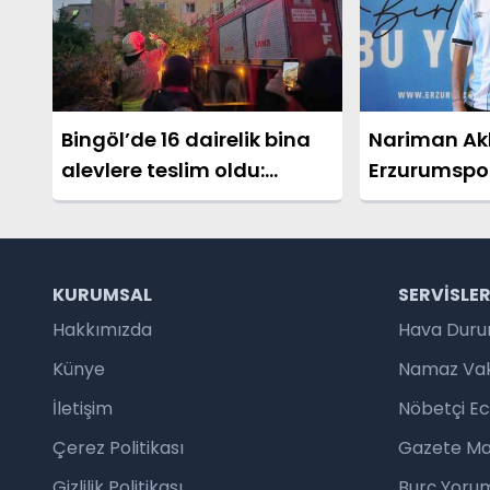
Bingöl’de 16 dairelik bina
Nariman Ak
alevlere teslim oldu:
Erzurumspo
Mahsur kalanları itfaiye
merdivenle kurtardı
KURUMSAL
SERVISLE
Hakkımızda
Hava Dur
Künye
Namaz Vaki
İletişim
Nöbetçi E
Çerez Politikası
Gazete Ma
Gizlilik Politikası
Burç Yorum