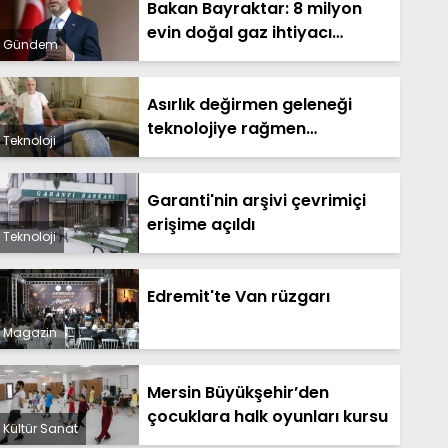
Bakan Bayraktar: 8 milyon
evin doğal gaz ihtiyacı
Gündem
Sakarya Gaz Sahamızdan
sağlanacak
Asırlık değirmen geleneği
teknolojiye rağmen
Teknoloji
yaşatılıyor
Garanti'nin arşivi çevrimiçi
erişime açıldı
Teknoloji
Edremit'te Van rüzgarı
Magazin
Mersin Büyükşehir’den
çocuklara halk oyunları kursu
Kültür Sanat