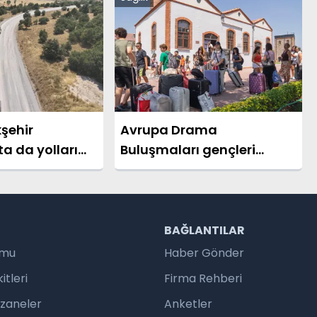
şehir
Avrupa Drama
a da yolları
Buluşmaları gençleri
İzmir’de
R
BAĞLANTILAR
umu
Haber Gönder
tleri
Firma Rehberi
czaneler
Anketler