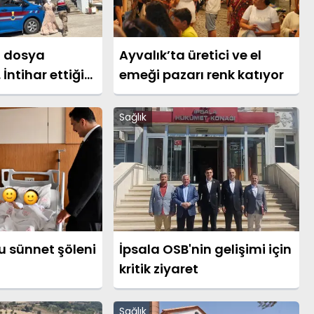
l dosya
Ayvalık’ta üretici ve el
 İntihar ettiği
emeği pazarı renk katıyor
n Damlanur,
rban gitmiş
Sağlık
u sünnet şöleni
İpsala OSB'nin gelişimi için
kritik ziyaret
Sağlık