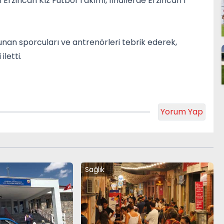
 Erzincan Kız Futbol Takımı, finallerde Erzincan’ı
unan sporcuları ve antrenörleri tebrik ederek,
letti.
Yorum Yap
Sağlık