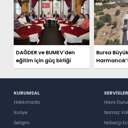
DAĞDER ve BUMEV'den
Bursa Büyük
eğitim için güç birliği
Harmancık’t
yeniliyor
KURUMSAL
SERVISLE
Hakkımızda
Hava Dur
Künye
Namaz Vaki
İletişim
Nöbetçi E