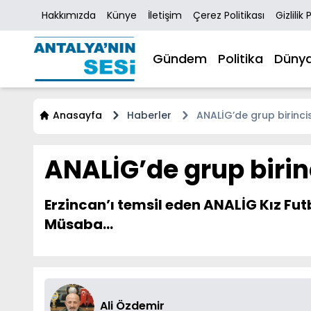
Hakkımızda
Künye
İletişim
Çerez Politikası
Gizlilik 
Gündem
Politika
Düny
Anasayfa
Haberler
ANALİG’de grup birinci
ANALİG’de grup birin
Erzincan’ı temsil eden ANALİG Kız Fut
Müsaba...
Ali Özdemir