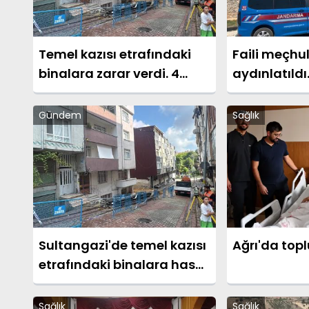
Temel kazısı etrafındaki
Faili meçhu
binalara zarar verdi. 4
aydınlatıldı.
bina boşaltıldı
iddia edile
cinayete ku
Gündem
Sağlık
Sultangazi'de temel kazısı
Ağrı'da topl
etrafındaki binalara hasar
verdi. 3 bina boşaltıldı
Sağlık
Sağlık