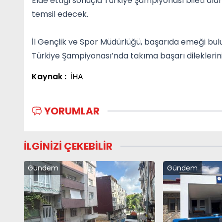
Elde ettiği sonuçla Türkiye Şampiyonası bileti alan
temsil edecek.
İl Gençlik ve Spor Müdürlüğü, başarıda emeği bul
Türkiye Şampiyonası’nda takıma başarı dileklerini i
Kaynak :
İHA
YORUMLAR
İLGİNİZİ ÇEKEBİLİR
Gündem
Gündem