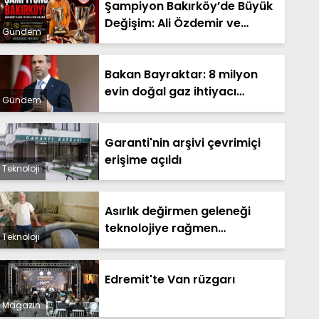
Şampiyon Bakırköy’de Büyük
Değişim: Ali Özdemir ve
Gündem
Tuğba Çömlekçioğlu Dönemi
Başladı
Bakan Bayraktar: 8 milyon
evin doğal gaz ihtiyacı
Gündem
Sakarya Gaz Sahamızdan
sağlanacak
Garanti'nin arşivi çevrimiçi
erişime açıldı
Teknoloji
Asırlık değirmen geleneği
teknolojiye rağmen
Teknoloji
yaşatılıyor
Edremit'te Van rüzgarı
Magazin