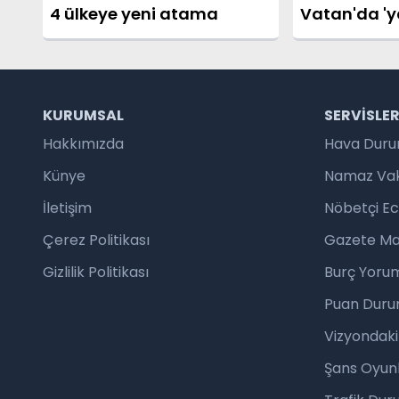
4 ülkeye yeni atama
Vatan'da 'y
çıkışı
KURUMSAL
SERVISLE
Hakkımızda
Hava Dur
Künye
Namaz Vaki
İletişim
Nöbetçi E
Çerez Politikası
Gazete Ma
Gizlilik Politikası
Burç Yorum
Puan Duru
Vizyondaki
Şans Oyunl