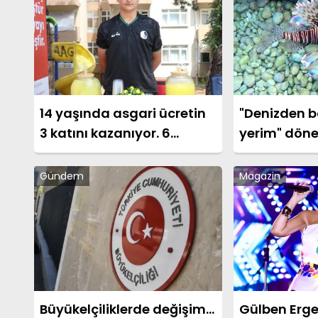
14 yaşında asgari ücretin
"Denizden 
3 katını kazanıyor. 6
yerim" dönem
saatte günlük kazancı 3
Uzmanlar uy
bin lirayı buluyor
yılda sayılar
Gündem
Magazin
Büyükelçiliklerde değişim...
Gülben Erg