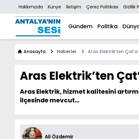
Hakkımızda
Künye
İletişim
Çerez Politikası
Gizlilik 
Gündem
Politika
Düny
Anasayfa
Haberler
Aras Elektrik’ten Çat’a
Aras Elektrik’ten Çat
Aras Elektrik, hizmet kalitesini art
ilçesinde mevcut...
Ali Özdemir