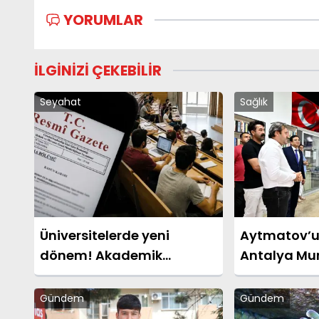
YORUMLAR
İLGİNİZİ ÇEKEBİLİR
Seyahat
Sağlık
Üniversitelerde yeni
Aytmatov’u
dönem! Akademik
Antalya Mu
sahtekârlığa hapis,
büyüyor
öğrencilere dönüş yolu
Gündem
Gündem