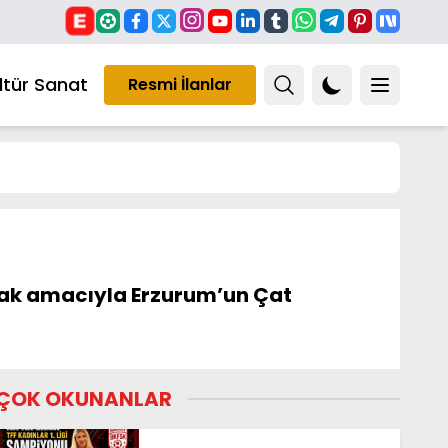
ltür Sanat
Resmi İlanlar
unmak amacıyla Erzurum’un Çat
ÇOK OKUNANLAR