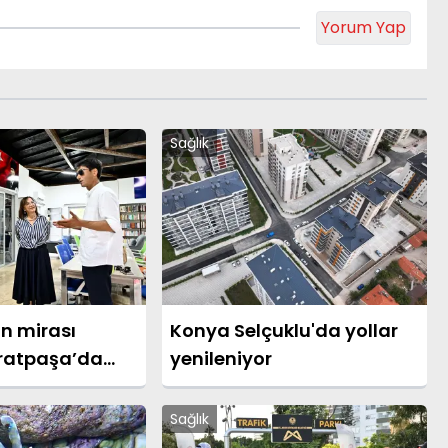
Yorum Yap
Sağlık
n mirası
Konya Selçuklu'da yollar
ratpaşa’da
yenileniyor
Sağlık