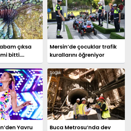
babam çıksa
Mersin’de çocuklar trafik
i bitti.
kurallarını öğreniyor
arıyor, son 20
ı arttı
Sağlık
en’den Yavru
Buca Metrosu’nda dev