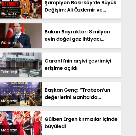
Şampiyon Bakırköy’de Büyük
Değişim: Ali Özdemir ve
Gündem
Tuğba Çömlekçioğlu Dönemi
Başladı
Bakan Bayraktar: 8 milyon
evin doğal gaz ihtiyacı
Gündem
Sakarya Gaz Sahamızdan
sağlanacak
Garanti'nin arşivi çevrimiçi
erişime açıldı
Teknoloji
Başkan Genç: “Trabzon’un
değerlerini Ganita’da
Magazin
yaşatıyoruz”
Gülben Ergen kırmızılar içinde
büyüledi
Magazin