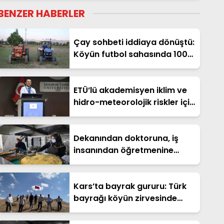
BENZER HABERLER
Çay sohbeti iddiaya dönüştü:
Köyün futbol sahasında 100
metrelik traktör yarışı
ETÜ’lü akademisyen iklim ve
hidro-meteorolojik riskler için
İngiltere’de araştırma
yapacak
Dekanından doktoruna, iş
insanından öğretmenine
hepsi el ele verdi: 300 ihtiyaç
sahibine her gün sıcak yemek
Kars’ta bayrak gururu: Türk
bayrağı köyün zirvesinde
dalgalanıyor