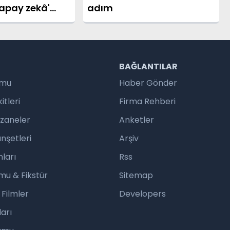
apay zekâ'
adım
R
BAĞLANTILAR
umu
Haber Gönder
tleri
Firma Rehberi
czaneler
Anketler
nşetleri
Arşiv
ları
Rss
mu & Fikstür
Sitemap
 Filmler
Developers
arı