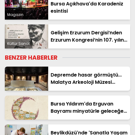
Bursa Açıkhava'da Karadeniz
esintisi
Magazin
Gelişim Erzurum Dergisi’nden
Erzurum Kongresi’nin 107. yılına
Kültür Sanat
özel anlamlı sayı
BENZER HABERLER
Depremde hasar görmüştü...
Malatya Arkeoloji Müzesi
yenilendi
Bursa Yıldırım'da Erguvan
Bayramı minyatürle geleceğe
taşınacak
Beylikdüzü'nde 'Sanatla Yaşam