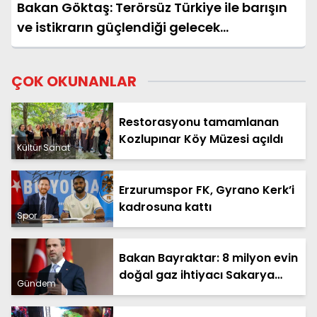
Bakan Göktaş: Terörsüz Türkiye ile barışın
ve istikrarın güçlendiği gelecek
hedefliyoruz
ÇOK OKUNANLAR
Restorasyonu tamamlanan
Kozlupınar Köy Müzesi açıldı
Kültür Sanat
Erzurumspor FK, Gyrano Kerk’i
kadrosuna kattı
Spor
Bakan Bayraktar: 8 milyon evin
doğal gaz ihtiyacı Sakarya
Gündem
Gaz Sahamızdan sağlanacak