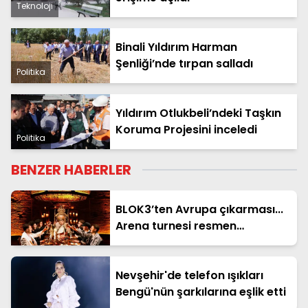
Teknoloji
Binali Yıldırım Harman
Şenliği’nde tırpan salladı
Politika
Yıldırım Otlukbeli’ndeki Taşkın
Koruma Projesini inceledi
Politika
BENZER HABERLER
BLOK3’ten Avrupa çıkarması...
Arena turnesi resmen
duyuruldu
Nevşehir'de telefon ışıkları
Bengü'nün şarkılarına eşlik etti