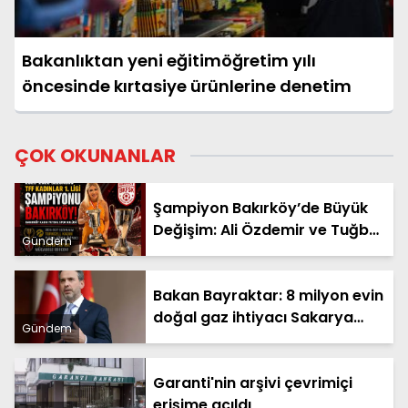
Bakanlıktan yeni eğitimöğretim yılı
öncesinde kırtasiye ürünlerine denetim
ÇOK OKUNANLAR
Şampiyon Bakırköy’de Büyük
Değişim: Ali Özdemir ve Tuğba
Gündem
Çömlekçioğlu Dönemi Başladı
Bakan Bayraktar: 8 milyon evin
doğal gaz ihtiyacı Sakarya
Gündem
Gaz Sahamızdan sağlanacak
Garanti'nin arşivi çevrimiçi
erişime açıldı