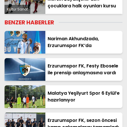
çocuklara halk oyunları kursu
Kültür Sanat
BENZER HABERLER
Nariman Akhundzada,
Erzurumspor FK’da
Erzurumspor FK, Festy Ebosele
ile prensip anlaşmasına vardı
Malatya Yeşilyurt Spor 6 Eylül’e
hazırlanıyor
Erzurumspor FK, sezon öncesi