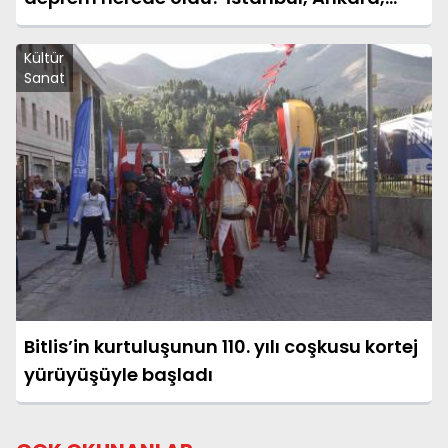
İzmir ve il il AFAD son depremler 08 Ağustos
2026
Kültür
Sanat
Bitlis’in kurtuluşunun 110. yılı coşkusu kortej
yürüyüşüyle başladı