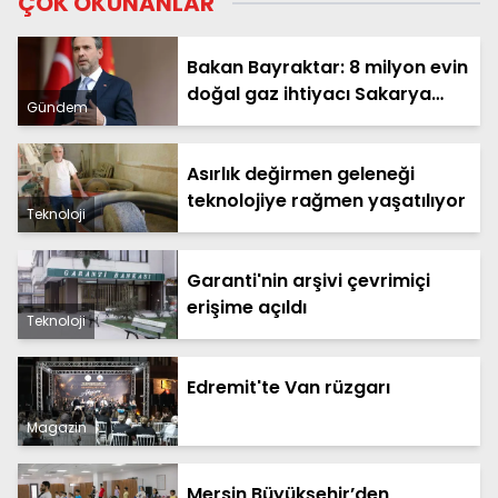
ÇOK OKUNANLAR
Bakan Bayraktar: 8 milyon evin
doğal gaz ihtiyacı Sakarya
Gündem
Gaz Sahamızdan sağlanacak
Asırlık değirmen geleneği
teknolojiye rağmen yaşatılıyor
Teknoloji
Garanti'nin arşivi çevrimiçi
erişime açıldı
Teknoloji
Edremit'te Van rüzgarı
Magazin
Mersin Büyükşehir’den