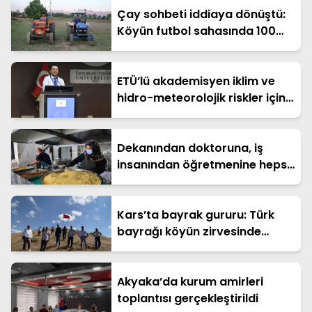
Çay sohbeti iddiaya dönüştü:
Köyün futbol sahasında 100
metrelik traktör yarışı
ETÜ’lü akademisyen iklim ve
hidro-meteorolojik riskler için
İngiltere’de araştırma yapacak
Dekanından doktoruna, iş
insanından öğretmenine hepsi
el ele verdi: 300 ihtiyaç
sahibine her gün sıcak yemek
Kars’ta bayrak gururu: Türk
bayrağı köyün zirvesinde
dalgalanıyor
Akyaka’da kurum amirleri
toplantısı gerçekleştirildi