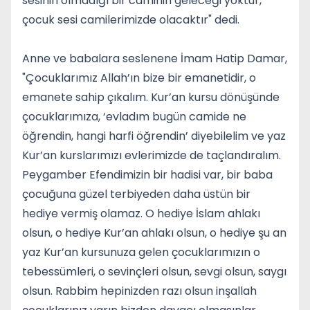
sesinin olmadığı bir caminin geleceği yoktur,
çocuk sesi camilerimizde olacaktır" dedi.
Anne ve babalara seslenene İmam Hatip Damar,
"Çocuklarımız Allah’ın bize bir emanetidir, o
emanete sahip çıkalım. Kur’an kursu dönüşünde
çocuklarımıza, ‘evladım bugün camide ne
öğrendin, hangi harfi öğrendin’ diyebilelim ve yaz
Kur’an kurslarımızı evlerimizde de taçlandıralım.
Peygamber Efendimizin bir hadisi var, bir baba
çocuğuna güzel terbiyeden daha üstün bir
hediye vermiş olamaz. O hediye İslam ahlakı
olsun, o hediye Kur’an ahlakı olsun, o hediye şu an
yaz Kur’an kursunuza gelen çocuklarımızın o
tebessümleri, o sevinçleri olsun, sevgi olsun, saygı
olsun. Rabbim hepinizden razı olsun inşallah