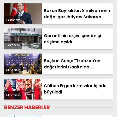
Bakan Bayraktar: 8 milyon evin
doğal gaz ihtiyacı Sakarya
Gündem
Gaz Sahamızdan sağlanacak
Garanti'nin arşivi çevrimiçi
erişime açıldı
Teknoloji
Başkan Genç: “Trabzon’un
değerlerini Ganita’da
Magazin
yaşatıyoruz”
Gülben Ergen kırmızılar içinde
büyüledi
Magazin
BENZER HABERLER