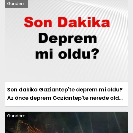
Gündem
Son dakika Gaziantep'te deprem mi oldu?
Az önce deprem Gaziantep'te nerede oldu?
Gaziantep deprem Kandilli ve AFAD son
depremler listesi 09 Ağustos 2026
Gündem