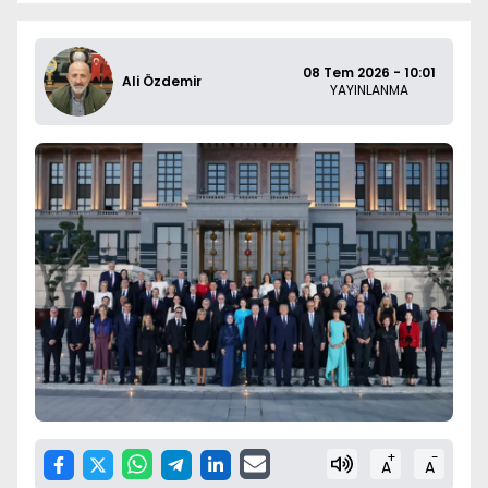
08 Tem 2026 - 10:01
Ali Özdemir
YAYINLANMA
+
-
A
A