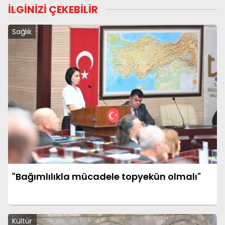
İLGİNİZİ ÇEKEBİLİR
Sağlık
"Bağımlılıkla mücadele topyekün olmalı"
Kültür