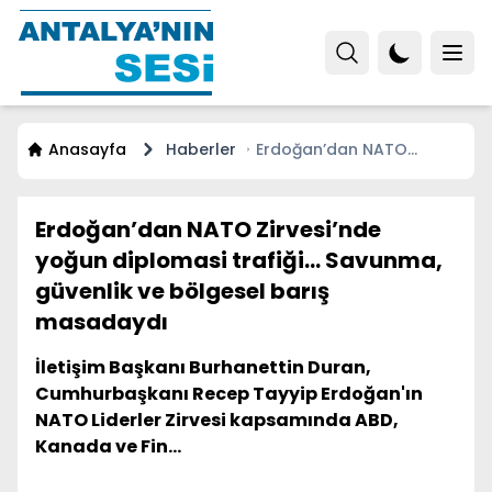
Anasayfa
Haberler
Erdoğan’dan NATO
Zirvesi’nde yoğun
diplomasi trafiği...
Savunma, güvenlik ve
Erdoğan’dan NATO Zirvesi’nde
bölgesel barış
yoğun diplomasi trafiği... Savunma,
masadaydı
güvenlik ve bölgesel barış
masadaydı
İletişim Başkanı Burhanettin Duran,
Cumhurbaşkanı Recep Tayyip Erdoğan'ın
NATO Liderler Zirvesi kapsamında ABD,
Kanada ve Fin...