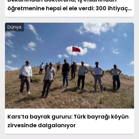
öğretmenine hepsi el ele verdi: 300 ihtiyaç
sahibine her gün sıcak yemek
Dünya
Kars’ta bayrak gururu: Türk bayrağı köyün
zirvesinde dalgalanıyor