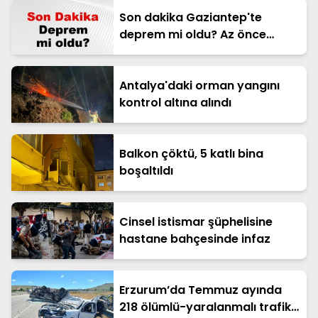
Son dakika Gaziantep'te
deprem mi oldu? Az önce
deprem Gaziantep'te nerede
oldu? Gaziantep deprem
Kandilli ve AFAD son depremler
Antalya'daki orman yangını
listesi 09 Ağustos 2026
kontrol altına alındı
Balkon çöktü, 5 katlı bina
boşaltıldı
Cinsel istismar şüphelisine
hastane bahçesinde infaz
Erzurum’da Temmuz ayında
218 ölümlü-yaralanmalı trafik