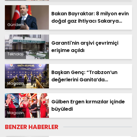
Bakan Bayraktar: 8 milyon evin
doğal gaz ihtiyacı Sakarya
Gündem
Gaz Sahamızdan sağlanacak
Garanti'nin arşivi çevrimiçi
erişime açıldı
Teknoloji
Başkan Genç: “Trabzon’un
değerlerini Ganita’da
Magazin
yaşatıyoruz”
Gülben Ergen kırmızılar içinde
büyüledi
Magazin
BENZER HABERLER