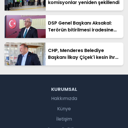
komisyonlar yeniden şekillendi
DSP Genel Başkanı Aksakal:
Terörün bitirilmesi iradesine
destek için imzalayacağım
CHP, Menderes Belediye
Başkanı İlkay Çiçek'i kesin ihraç
talebiyle disipline sevk etti
KURUMSAL
Hakkımızda
Künye
İletişim