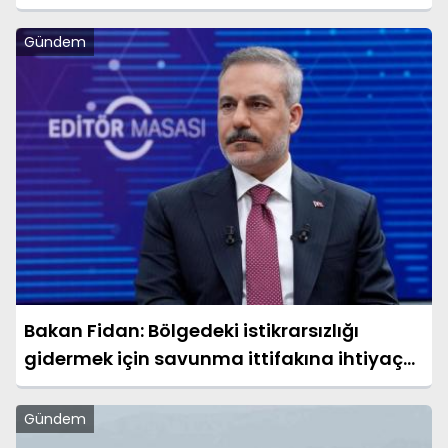
Gündem
Bakan Fidan: Bölgedeki istikrarsızlığı
gidermek için savunma ittifakına ihtiyaç
vardı
Gündem