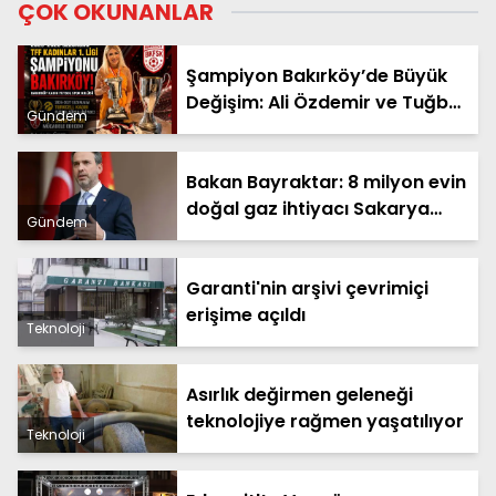
ÇOK OKUNANLAR
Şampiyon Bakırköy’de Büyük
Değişim: Ali Özdemir ve Tuğba
Gündem
Çömlekçioğlu Dönemi Başladı
Bakan Bayraktar: 8 milyon evin
doğal gaz ihtiyacı Sakarya
Gündem
Gaz Sahamızdan sağlanacak
Garanti'nin arşivi çevrimiçi
erişime açıldı
Teknoloji
Asırlık değirmen geleneği
teknolojiye rağmen yaşatılıyor
Teknoloji