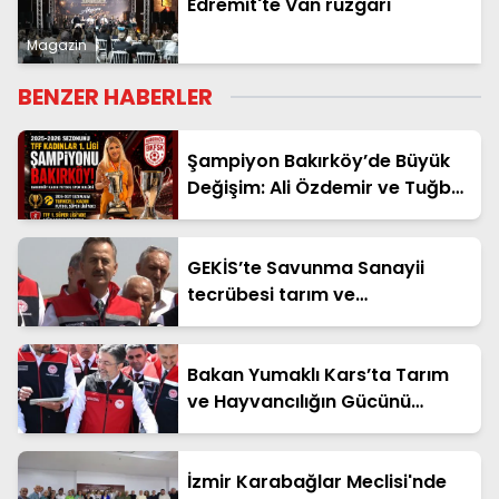
Edremit'te Van rüzgarı
Magazin
BENZER HABERLER
Şampiyon Bakırköy’de Büyük
Değişim: Ali Özdemir ve Tuğba
Çömlekçioğlu Dönemi Başladı
GEKİS’te Savunma Sanayii
tecrübesi tarım ve
hayvancılığa aktarıldı
Bakan Yumaklı Kars’ta Tarım
ve Hayvancılığın Gücünü
Anlattı: Büyükbaş ve Küçükbaş
Varlığında Artış
İzmir Karabağlar Meclisi'nde