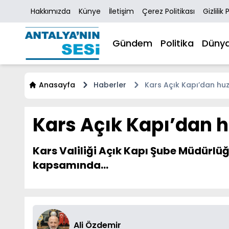
Hakkımızda
Künye
İletişim
Çerez Politikası
Gizlilik 
Gündem
Politika
Düny
Anasayfa
Haberler
Kars Açık Kapı’dan huz
Kars Açık Kapı’dan h
Kars Valiliği Açık Kapı Şube Müdürlüğü
kapsamında...
Ali Özdemir