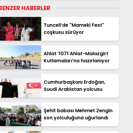
BENZER HABERLER
Tunceli’de "Mameki Fest"
coşkusu sürüyor
Ahlat ’1071 Ahlat-Malazgirt
Kutlamaları’na hazırlanıyor
Cumhurbaşkanı Erdoğan,
Suudi Arabistan yolcusu
Şehit babası Mehmet Zengin
son yolculuğuna uğurlandı