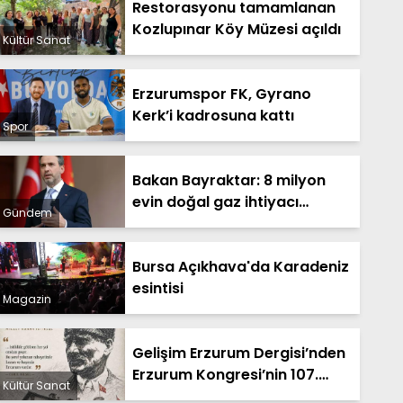
Restorasyonu tamamlanan
Kozlupınar Köy Müzesi açıldı
Kültür Sanat
Erzurumspor FK, Gyrano
Kerk’i kadrosuna kattı
Spor
Bakan Bayraktar: 8 milyon
evin doğal gaz ihtiyacı
Gündem
Sakarya Gaz Sahamızdan
sağlanacak
Bursa Açıkhava'da Karadeniz
esintisi
Magazin
Gelişim Erzurum Dergisi’nden
Erzurum Kongresi’nin 107.
Kültür Sanat
yılına özel anlamlı sayı