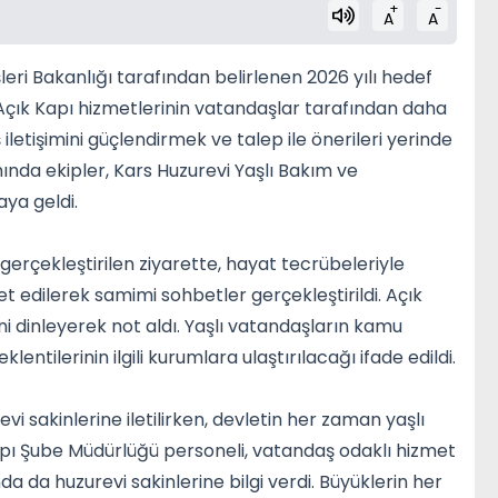
+
-
A
A
şleri Bakanlığı tarafından belirlenen 2026 yılı hedef
Açık Kapı hizmetlerinin vatandaşlar tarafından daha
tişimini güçlendirmek ve talep ile önerileri yerinde
a ekipler, Kars Huzurevi Yaşlı Bakım ve
aya geldi.
 gerçekleştirilen ziyarette, hayat tecrübeleriyle
et edilerek samimi sohbetler gerçekleştirildi. Açık
ini dinleyerek not aldı. Yaşlı vatandaşların kamu
klentilerinin ilgili kurumlara ulaştırılacağı ifade edildi.
evi sakinlerine iletilirken, devletin her zaman yaşlı
apı Şube Müdürlüğü personeli, vatandaş odaklı hizmet
a da huzurevi sakinlerine bilgi verdi. Büyüklerin her