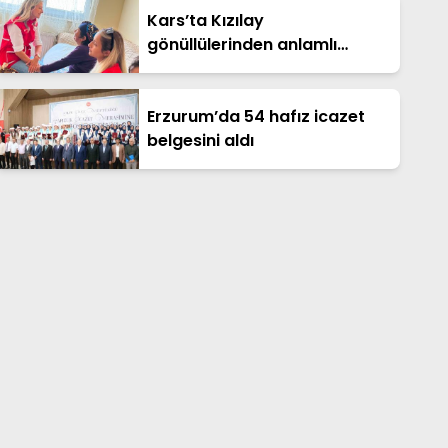
Kars’ta Kızılay
gönüllülerinden anlamlı
hizmet: Evde bakım
hareketiyle yalnızlığa ve
ihtiyaçlara dokunuyorlar
Erzurum’da 54 hafız icazet
belgesini aldı