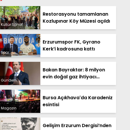
Restorasyonu tamamlanan
Kozlupınar Köy Müzesi açıldı
Kültür Sanat
Erzurumspor FK, Gyrano
Kerk’i kadrosuna kattı
Spor
Bakan Bayraktar: 8 milyon
evin doğal gaz ihtiyacı
Gündem
Sakarya Gaz Sahamızdan
sağlanacak
Bursa Açıkhava'da Karadeniz
esintisi
Magazin
Gelişim Erzurum Dergisi’nden