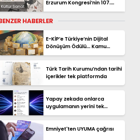
Erzurum Kongresi’nin 107.
Kültür Sanat
yılına özel anlamlı sayı
BENZER HABERLER
E-KİP’e Türkiye’nin Dijital
Dönüşüm Ödülü... Kamu
kategorisinde zirvede
Türk Tarih Kurumu’ndan tarihi
içerikler tek platformda
Yapay zekada onlarca
uygulamanın yerini tek
asistan alabilir
Emniyet'ten UYUMA çağrısı