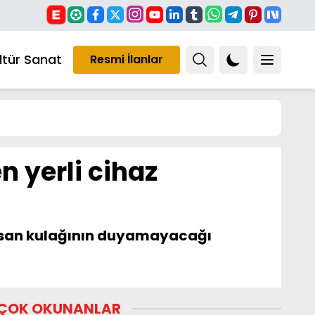
ltür Sanat
Resmi İlanlar
n yerli cihaz
 insan kulağının duyamayacağı
ÇOK OKUNANLAR