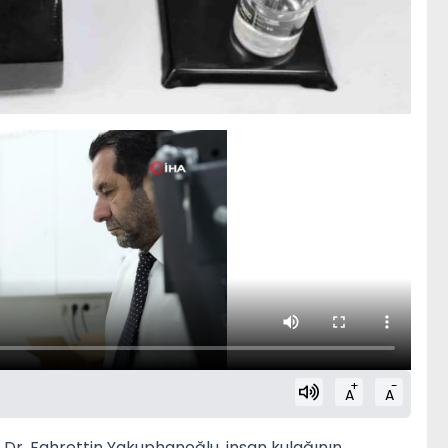
+
-
A
A
. Dr. Fahrettin Yakuphanoğlu, insan kulağının