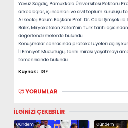
Yavuz Sağdıç, Pamukkale Üniversitesi Rektörü Pr
arkeologlar, iş insanları ve sivil toplum kuruluşu 
Arkeoloji Bölüm Başkanı Prof. Dr. Celal Şimşek ile
Balık, Miryokefalon Zaferi’nin Türk tarihi açısından
değerlendirmelerde bulundu.
Konuşmalar sonrasında protokol üyeleri açılış kurd
İl Emniyet Müdürlüğü, tarihî mirası yaşatmayı amaç
temennisinde bulundu.
Kaynak :
IGF
YORUMLAR
İLGİNİZİ ÇEKEBİLİR
Gündem
Gündem