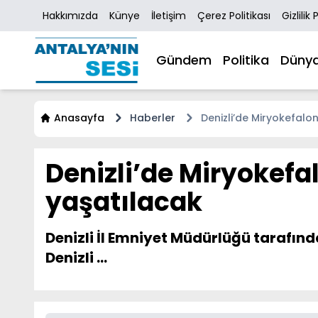
Hakkımızda
Künye
İletişim
Çerez Politikası
Gizlilik 
Gündem
Politika
Düny
Anasayfa
Haberler
Denizli’de Miryokefalon
Denizli’de Miryokefal
yaşatılacak
Denizli İl Emniyet Müdürlüğü tarafınd
Denizli ...