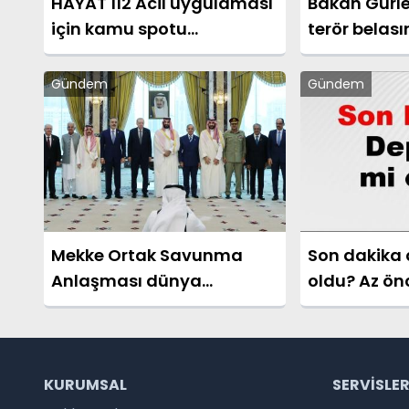
HAYAT 112 Acil uygulaması
Bakan Gürlek
için kamu spotu
terör belas
yayınlandı
arifesindeyi
Gündem
Gündem
Mekke Ortak Savunma
Son dakika
Anlaşması dünya
oldu? Az ö
basınında. "Üç bölgesel
nerede oldu
güç işbirliğini pekiştirdi"
Ankara, İzmir
son deprem
2026
KURUMSAL
SERVISLE