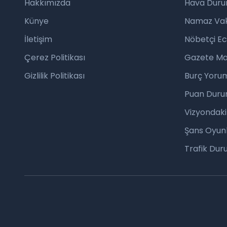
Hakkımızda
Hava Dur
Künye
Namaz Vaki
İletişim
Nöbetçi E
Çerez Politikası
Gazete Ma
Gizlilik Politikası
Burç Yorum
Puan Duru
Vizyondaki
Şans Oyunl
Trafik Du