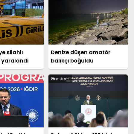
 silahlı
Denize düşen amatör
şi yaralandı
balıkçı boğuldu
Gündem