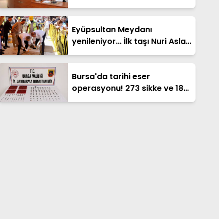
Eyüpsultan Meydanı
yenileniyor... İlk taşı Nuri Aslan
koydu
Bursa'da tarihi eser
operasyonu! 273 sikke ve 18
obje ele geçirildi