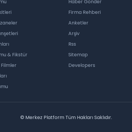
umu
Haber Gönder
tleri
Firma Rehberi
czaneler
Anketler
nşetleri
Arşiv
ları
Rss
mu & Fikstür
Sitemap
 Filmler
Developers
arı
rumu
© Merkez Platform Tüm Hakları Saklıdır.