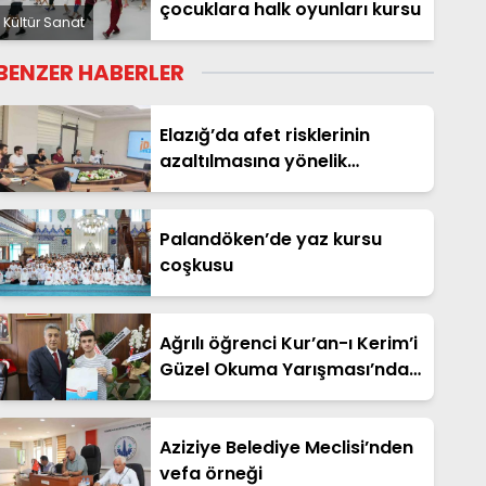
çocuklara halk oyunları kursu
Kültür Sanat
BENZER HABERLER
Elazığ’da afet risklerinin
azaltılmasına yönelik
çalışmalar ele alındı
Palandöken’de yaz kursu
coşkusu
Ağrılı öğrenci Kur’an-ı Kerim’i
Güzel Okuma Yarışması’nda
Türkiye ikincisi oldu
Aziziye Belediye Meclisi’nden
vefa örneği