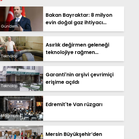
Bakan Bayraktar: 8 milyon
evin doğal gaz ihtiyacı
Gündem
Sakarya Gaz Sahamızdan
sağlanacak
Asırlık değirmen geleneği
teknolojiye rağmen
Teknoloji
yaşatılıyor
Garanti'nin arşivi çevrimiçi
erişime açıldı
Teknoloji
Edremit'te Van rüzgarı
Magazin
Mersin Büyükşehir’den