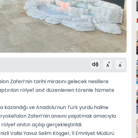
+
-
A
A
on Zaferi’nin tarihi mirasını gelecek nesillere
ptırılan rölyef anıt düzenlenen törenle hizmete
lında kazandığı ve Anadolu’nun Türk yurdu haline
ryokefalon Zaferi’nin anısını yaşatmak amacıyla
lyef anıtın açılışı gerçekleştirildi.
izli Valisi Yavuz Selim Köşger, İl Emniyet Müdürü