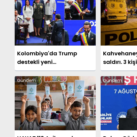
Kolombiya'da Trump
Kahvehaneye
destekli yeni
saldırı. 3 ki
cumhurbaşkanı göreve
başladı
Gündem
Gündem