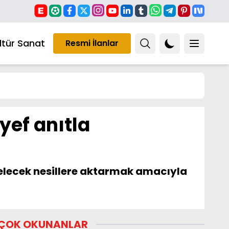
ltür Sanat
Resmi İlanlar
yef anıtla
 gelecek nesillere aktarmak amacıyla
ÇOK OKUNANLAR