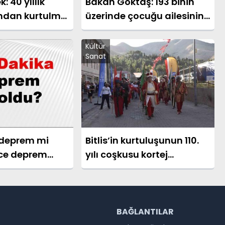
: 40 yıllık
Bakan Göktaş: 193 binin
ından kurtulma
üzerinde çocuğu ailesinin
z
yanında takip ediyoruz
Kültür
Sanat
 deprem mi
Bitlis’in kurtuluşunun 110.
nce deprem
yılı coşkusu kortej
? İstanbul,
yürüyüşüyle başladı
 ve il il AFAD
ler 08 Ağustos
R
BAĞLANTILAR